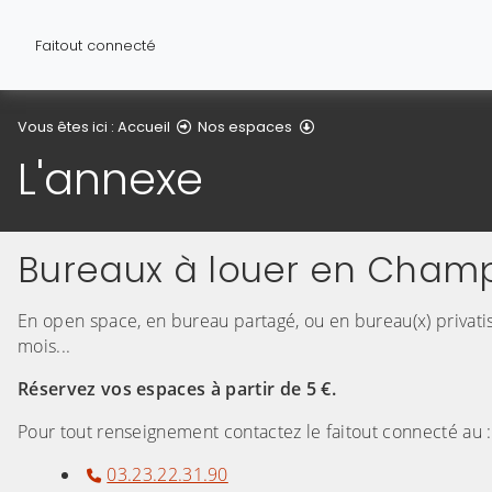
Faitout connecté
L'annexe
Vous êtes ici :
Accueil
Nos espaces
L'annexe
Bureaux à louer en Cham
En open space, en bureau partagé, ou en bureau(x) privatisé
mois...
Réservez vos espaces à partir de 5 €.
Pour tout renseignement contactez le faitout connecté au :
03.23.22.31.90